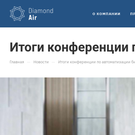
O КОМПАНИИ
П
Итоги конференции 
—
—
Главная
Новости
Итоги конференции по автоматизации б