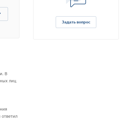
?
Задать вопрос
и. В
нных лиц
ения
 ответил