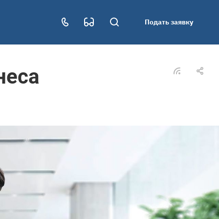
Подать заявку
неса