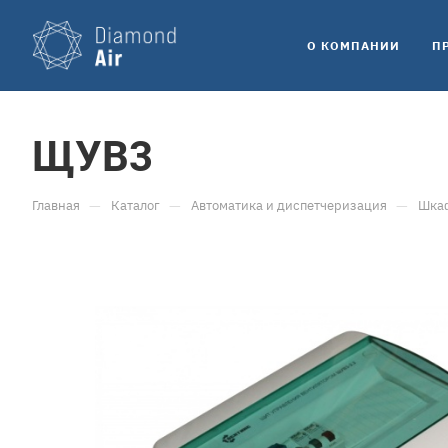
O КОМПАНИИ
П
ЩУВ3
—
—
—
Главная
Каталог
Автоматика и диспетчеризация
Шкаф