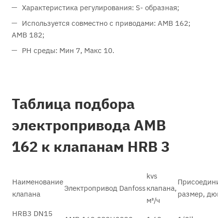
Характеристика регулирования: S- образная;
Используется совместно с приводами: AMB 162;
AMB 182;
PH среды: Мин 7, Макс 10.
Таблица подбора
электропривода AMB
162 к клапанам HRB 3
kvs
Наименование
Присоедин
Электропривод Danfoss
клапана,
клапана
размер, д
м³/ч
HRB3 DN15