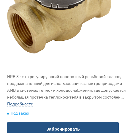
HRB 3 - это регулирующий поворотный резьбовой клапан,
предназначенный для использования с электроприводами
AMB в системах тепло- и холодоснабжения, где допускается
небольшая протечка теплоносителя в закрытом состоянии
и нет необходимости в точном регулировании.
Подробности
Используется для смешения или разделения потоков.
Под заказ
Производство Danfoss.
Забронировать