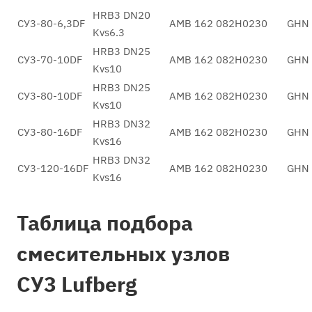
HRB3 DN20
СУ3-80-6,3DF
AMB 162 082H0230
GHN 
Kvs6.3
HRB3 DN25
СУ3-70-10DF
AMB 162 082H0230
GHN 
Kvs10
HRB3 DN25
СУ3-80-10DF
AMB 162 082H0230
GHN 
Kvs10
HRB3 DN32
СУ3-80-16DF
AMB 162 082H0230
GHN 
Kvs16
HRB3 DN32
СУ3-120-16DF
AMB 162 082H0230
GHN 
Kvs16
Таблица подбора
смесительных узлов
СУ3 Lufberg