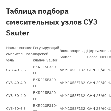
Таблица подбора
смесительных узлов СУ3
Sauter
Наименование
Регулирующий
Электропривод
Циркуляцио
смесительного
шаровой
Sauter
насос IMPPU
узла
клапан Sauter
BKR015F330-
СУ3-40-2,5
AKM105SF132
GHN 20/40-1
FF
BKR015F320-
СУ3-40-4,0
AKM105SF132
GHN 20/40-1
FF
BKR015F320-
СУ3-60-4,0
AKM105SF132
GHN 25/60-1
FF
BKR020F310-
СУ3-60-6,3
AKM105SF132
GHN 25/60-1