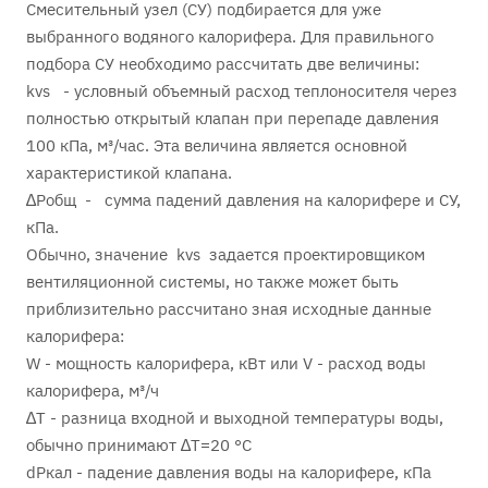
Смесительный узел (СУ) подбирается для уже
выбранного водяного калорифера. Для правильного
подбора СУ необходимо рассчитать две величины:
kvs - условный объемный расход теплоносителя через
полностью открытый клапан при перепаде давления
100 кПа, м³/час. Эта величина является основной
характеристикой клапана.
∆Pобщ - сумма падений давления на калорифере и СУ,
кПа.
Обычно, значение kvs задается проектировщиком
вентиляционной системы, но также может быть
приблизительно рассчитано зная исходные данные
калорифера:
W - мощность калорифера, кВт или V - расход воды
калорифера, м³/ч
∆Т - разница входной и выходной температуры воды,
обычно принимают ∆Т=20 °С
dPкал - падение давления воды на калорифере, кПа