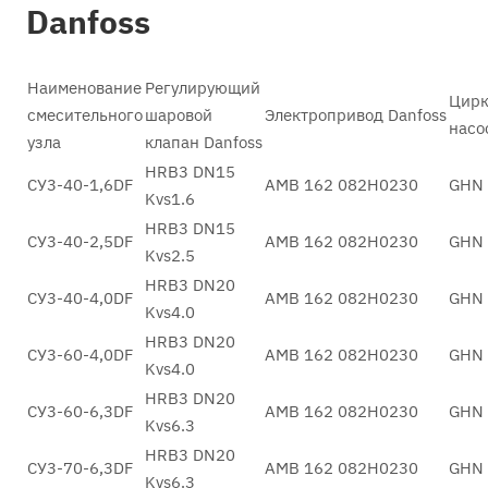
Danfoss
Наименование
Регулирующий
Цирк
смесительного
шаровой
Электропривод Danfoss
насо
узла
клапан Danfoss
HRB3 DN15
СУ3-40-1,6DF
AMB 162 082H0230
GHN 
Kvs1.6
HRB3 DN15
СУ3-40-2,5DF
AMB 162 082H0230
GHN 
Kvs2.5
HRB3 DN20
СУ3-40-4,0DF
AMB 162 082H0230
GHN 
Kvs4.0
HRB3 DN20
СУ3-60-4,0DF
AMB 162 082H0230
GHN 
Kvs4.0
HRB3 DN20
СУ3-60-6,3DF
AMB 162 082H0230
GHN 
Kvs6.3
HRB3 DN20
СУ3-70-6,3DF
AMB 162 082H0230
GHN 
Kvs6.3