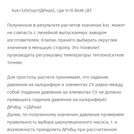
kvs=10V/sqrt(∆Pкал), где V=0.86W /∆Т
Полученное в результате расчетов значение kvs может
не совпасть с линейкой выпускаемых заводом
изготовителем. Клапан принято выбирать округляя
значение в меньшую сторону. Это позволит
производить регулировку температуры теплоносителя
точнее.
Для простоты расчета принимаем, что падение
давления на калорифере и элементах СУ равно между
собой (падение давления на элементах СУ не должно
превышать падения давления на калорифере):
∆Pобщ =2∆Pкал
Далее, по полученному значению давления проверяем
правильность выбора циркуляционного насоса, т. е.
возможность преодолеть ∆Pобщ при рассчитанном