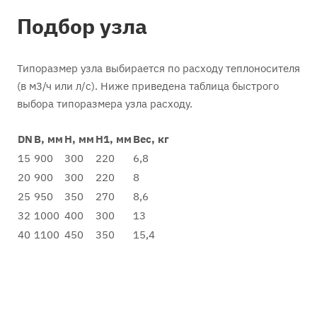
Подбор узла
Типоразмер узла выбирается по расходу теплоносителя
(в м3/ч или л/с). Ниже приведена таблица быстрого
выбора типоразмера узла расходу.
DN
B, мм
H, мм
H1, мм
Вес, кг
15
900
300
220
6,8
20
900
300
220
8
25
950
350
270
8,6
32
1000
400
300
13
40
1100
450
350
15,4