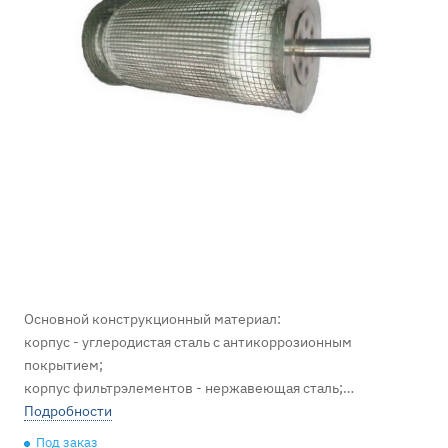
Основной конструкционный материал:
корпус - углеродистая сталь с антикоррозионным
покрытием;
корпус фильтрэлементов - нержавеющая сталь;
прокладки - резина вакуумная;
Подробности
Класс фильтров - Н13 по ГОСТ Р 51251-99.
Под заказ