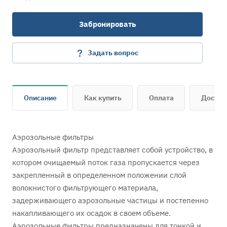
“Б” - патрубок боковой;
“Н” - патрубок нижний.
Забронировать
ПФТС-500/200 – без корпуса.
Задать вопрос
Описание
Как купить
Оплата
Достав
Аэрозольные фильтры
Аэрозольный фильтр представляет собой устройство, в
котором очищаемый поток газа пропускается через
закрепленный в определенном положении слой
волокнистого фильтрующего материала,
задерживающего аэрозольные частицы и постепенно
накапливающего их осадок в своем объеме.
Аэрозольные фильтры предназначены для тонкой и