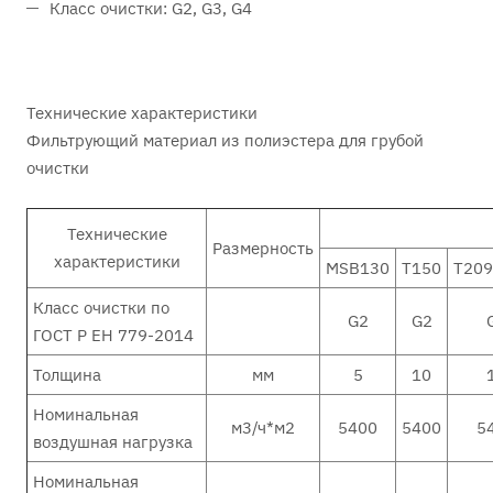
Класс очистки: G2, G3, G4
Технические характеристики
Фильтрующий материал из полиэстера для грубой
очистки
Технические
Размерность
характеристики
MSB130
T150
T209
Класс очистки по
G2
G2
ГОСТ Р ЕН 779-2014
Толщина
мм
5
10
Номинальная
м3/ч*м2
5400
5400
5
воздушная нагрузка
Номинальная