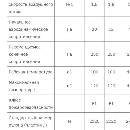
скорость воздушного
м/с
1,5
1,5
1
потока
Начальное
аэродинамическое
Па
20
12
сопротивление
Рекомендуемое
конечное
Па
250
250
2
сопротивление
Рабочая температура
оС
100
100
1
Максимальная
оС
120
120
1
температура
Класс
F1
F1
пожаробезопасности
Стандартный размер
м
2х20
2х20
2
рулона (пластины)