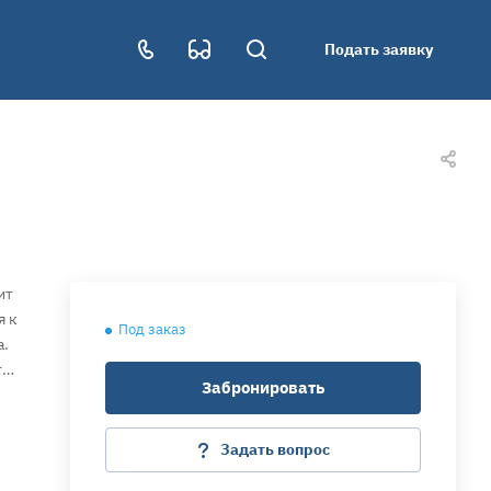
Подать заявку
ит
я к
Под заказ
а.
т
Забронировать
Задать вопрос