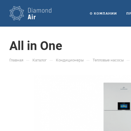
O КОМПАНИИ
П
All in One
—
—
—
—
Главная
Каталог
Кондиционеры
Tепловые насосы