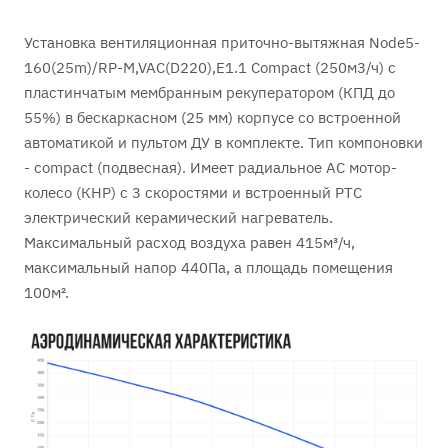
Установка вентиляционная приточно-вытяжная Node5-
160(25m)/RP-M,VAC(D220),E1.1 Compact (250м3/ч) с
пластинчатым мембранным рекуператором (КПД до
55%) в бескаркасном (25 мм) корпусе со встроенной
автоматикой и пультом ДУ в комплекте. Тип компоновки
- сompact (подвесная). Имеет радиальное АC мотор-
колесо (КНР) с 3 скоростями и встроенный PTC
электрический керамический нагреватель.
Максимальный расход воздуха равен 415м³/ч,
максимальный напор 440Па, а площадь помещения
100м².