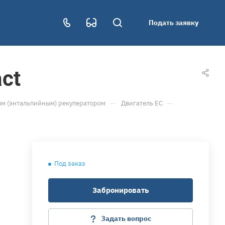
Подать заявку
ct
—
—
м (энтальпийным) рекуператором
Двигатель ЕС
Под заказ
Забронировать
Задать вопрос