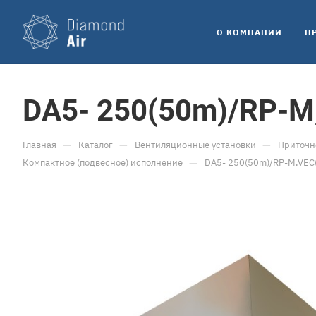
O КОМПАНИИ
П
DA5- 250(50m)/RP-M
—
—
—
Главная
Каталог
Вентиляционные установки
Приточн
—
Компактное (подвесное) исполнение
DA5- 250(50m)/RP-M,VEC