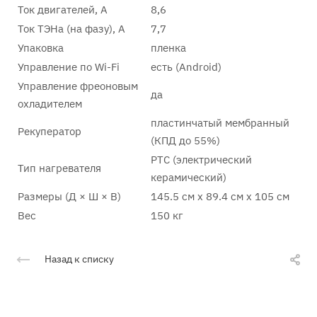
Ток двигателей, А
8,6
Ток ТЭНа (на фазу), А
7,7
Упаковка
пленка
Управление по Wi-Fi
есть (Android)
Управление фреоновым
да
охладителем
пластинчатый мембранный
Рекуператор
(КПД до 55%)
PTC (электрический
Тип нагревателя
керамический)
Размеры (Д × Ш × В)
145.5 см x 89.4 см x 105 см
Вес
150 кг
Назад к списку