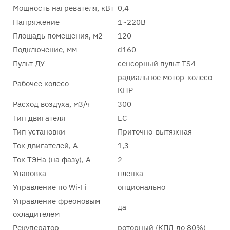
Мощность нагревателя, кВт
0,4
Напряжение
1~220В
Площадь помещения, м2
120
Подключение, мм
d160
Пульт ДУ
сенсорный пульт TS4
радиальное мотор-колесо
Рабочее колесо
КНР
Расход воздуха, м3/ч
300
Тип двигателя
EC
Тип установки
Приточно-вытяжная
Ток двигателей, А
1,3
Ток ТЭНа (на фазу), А
2
Упаковка
пленка
Управление по Wi-Fi
опционально
Управление фреоновым
да
охладителем
Рекуператор
роторный (КПД до 80%)