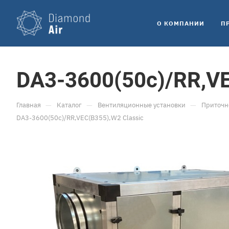
O КОМПАНИИ
П
DA3-3600(50c)/RR,VE
—
—
—
Главная
Каталог
Вентиляционные установки
Приточн
DA3-3600(50c)/RR,VEC(B355),W2 Classic