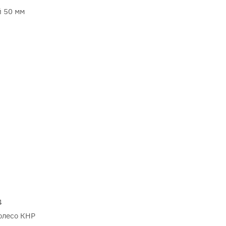
 50 мм
4
олесо КНР