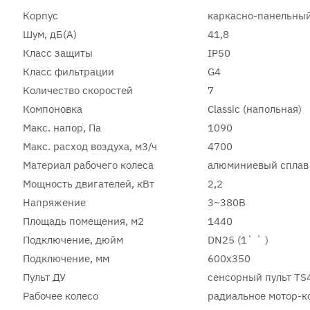
Корпус
каркасно-панельный
Шум, дБ(А)
41,8
Класс защиты
IP50
Класс фильтрации
G4
Количество скоростей
7
Компоновка
Classic (напольная)
Макс. напор, Па
1090
Макс. расход воздуха, м3/ч
4700
Материал рабочего колеса
алюминиевый сплав
Мощность двигателей, кВт
2,2
Напряжение
3~380В
Площадь помещения, м2
1440
Подключение, дюйм
DN25 (1` ` )
Подключение, мм
600x350
Пульт ДУ
сенсорный пульт TS
Рабочее колесо
радиальное мотор-к