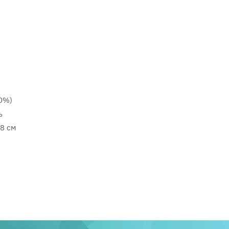
0%)
ь
28 см