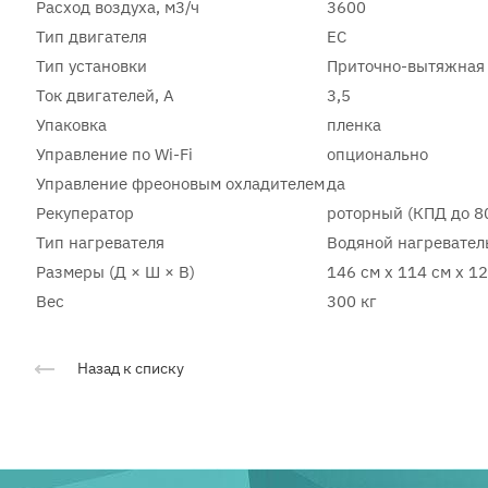
Расход воздуха, м3/ч
3600
Тип двигателя
EC
Тип установки
Приточно-вытяжная
Ток двигателей, А
3,5
Упаковка
пленка
Управление по Wi-Fi
опционально
Управление фреоновым охладителем
да
Рекуператор
роторный (КПД до 8
Тип нагревателя
Водяной нагревател
Размеры (Д × Ш × В)
146 см x 114 см x 1
Вес
300 кг
Назад к списку