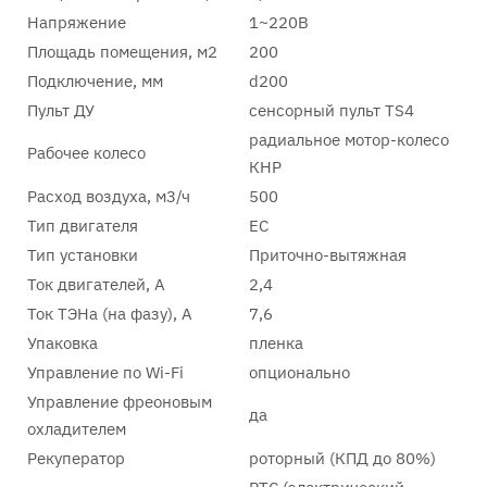
Напряжение
1~220В
Площадь помещения, м2
200
Подключение, мм
d200
Пульт ДУ
сенсорный пульт TS4
радиальное мотор-колесо
Рабочее колесо
КНР
Расход воздуха, м3/ч
500
Тип двигателя
EC
Тип установки
Приточно-вытяжная
Ток двигателей, А
2,4
Ток ТЭНа (на фазу), А
7,6
Упаковка
пленка
Управление по Wi-Fi
опционально
Управление фреоновым
да
охладителем
Рекуператор
роторный (КПД до 80%)