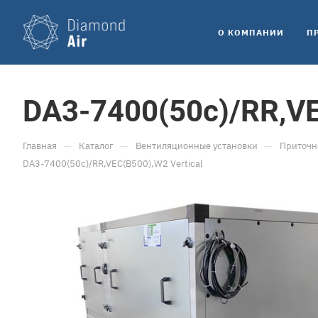
O КОМПАНИИ
П
DA3-7400(50c)/RR,VE
—
—
—
Главная
Каталог
Вентиляционные установки
Приточн
DA3-7400(50c)/RR,VEC(B500),W2 Vertical