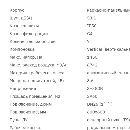
Корпус
каркасно-панельный
Шум, дБ(А)
53,1
Класс защиты
IP50
Класс фильтрации
G4
Количество скоростей
7
Компоновка
Vertical (вертикальн
Макс. напор, Па
1455
Макс. расход воздуха, м3/ч
8742
Материал рабочего колеса
алюминиевый сплав
Мощность двигателей, кВт
8,6
Напряжение
3~380В
Площадь помещения, м2
2960
Подключение, дюйм
DN25 (1` ` )
Подключение, мм
600x600
Пульт ДУ
сенсорный пульт TS
Рабочее колесо
радиальное мотор-к