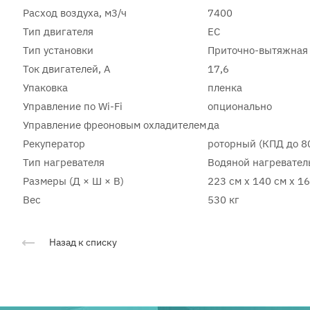
Расход воздуха, м3/ч
7400
Тип двигателя
EC
Тип установки
Приточно-вытяжная
Ток двигателей, А
17,6
Упаковка
пленка
Управление по Wi-Fi
опционально
Управление фреоновым охладителем
да
Рекуператор
роторный (КПД до 8
Тип нагревателя
Водяной нагревател
Размеры (Д × Ш × В)
223 см x 140 см x 1
Вес
530 кг
Назад к списку