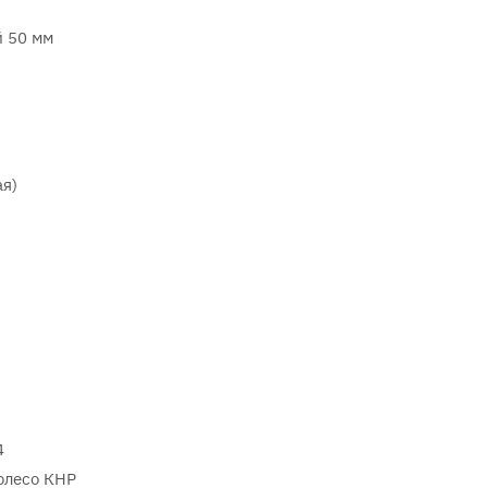
 50 мм
ая)
4
олесо КНР