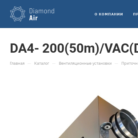
O КОМПАНИИ
П
DA4- 200(50m)/VAC(D
—
—
—
Главная
Каталог
Вентиляционные установки
Приточн