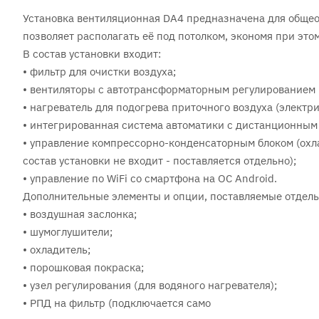
Установка вентиляционная DA4 предназначена для обще
позволяет располагать её под потолком, экономя при это
В состав установки входит:
• фильтр для очистки воздуха;
• вентиляторы с автотрансформаторным регулированием -
• нагреватель для подогрева приточного воздуха (электр
• интегрированная система автоматики с дистанционным 
• управление компрессорно-конденсаторным блоком (охла
состав установки не входит - поставляется отдельно);
• управление по WiFi со смартфона на ОС Android.
Дополнительные элементы и опции, поставляемые отдель
• воздушная заслонка;
• шумоглушители;
• охладитель;
• порошковая покраска;
• узел регулирования (для водяного нагревателя);
• РПД на фильтр (подключается само