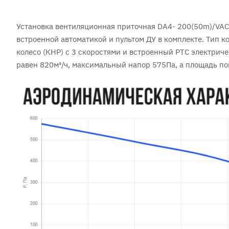
Установка вентиляционная приточная DA4- 200(50m)/VAC(D
встроенной автоматикой и пультом ДУ в комплекте. Тип к
колесо (КНР) с 3 скоростями и встроенный PTC электрич
равен 820м³/ч, максимальный напор 575Па, а площадь п