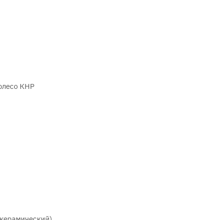
олесо КНР
 керамический)