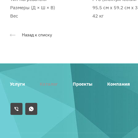
Размеры (Д × Ш × В)
95.5 см x 59.2 см x 
Вес
42 кг
Назад к списку
Услуги
Каталог
Проекты
Компания