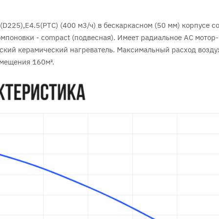
225),E4.5(PTC) (400 м3/ч) в бескаркасном (50 мм) корпусе с
омпоновки - сompact (подвесная). Имеет радиальное АC мотор-
еский керамический нагреватель. Максимальный расход возду
омещения 160м².