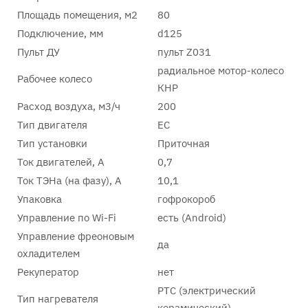
Площадь помещения, м2
80
Подключение, мм
d125
Пульт ДУ
пульт Z031
радиальное мотор-колесо
Рабочее колесо
КНР
Расход воздуха, м3/ч
200
Тип двигателя
EC
Тип установки
Приточная
Ток двигателей, А
0,7
Ток ТЭНа (на фазу), А
10,1
Упаковка
гофрокороб
Управление по Wi-Fi
есть (Android)
Управление фреоновым
да
охладителем
Рекуператор
нет
PTC (электрический
Тип нагревателя
керамический)