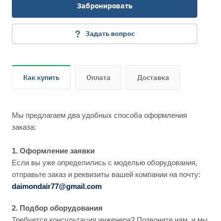
Забронировать
пропускной способностью, транспортировка материалов с
высокими абразивными свойствами, таких как зерновые
культуры, песок, промышленные отходы; транспортировка
Задать вопрос
разного рода волокон, шлаков, гранул и т.д, откачка
масляного тумана.
Свойства:
Как купить
Оплата
Доставка
отличная устойчивость к абразивным средам;
маслобензостойкость;
газогерметичность;
трудновоспламеняемость;
Мы предлагаем два удобных способа оформления
высокая стойкость к химикатам и растворителям;
заказа:
хорошая стойкость к воздействию ультрафиолета и озона;
повышенная стойкость к повышенному и пониженному
1. Оформление заявки
давлению;
Если вы уже определились с моделью оборудования,
высокая прочность на растяжение и разрыв;
отправьте заказ и реквизиты вашей компании на почту:
малый радиус изгиба;
daimondair77@gmail.com
отвод электростатических зарядов при заземлении
спирали;
2. Подбор оборудования
оптимальные аэродинамические свойства.
Требуется консультация инженера? Позвоните нам, и мы