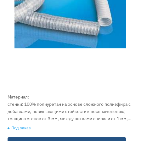
Материал:
стенки: 100% полиуретан на основе сложного полиэфира с
добавками, повышающими стойкость к воспламенению;
толщина стенок от 3 мм; между витками спирали от 1 мм;
встроенная упругая стальная спираль.
Под заказ
Область применения:
транспортировка крупнозернистых сред с высокой