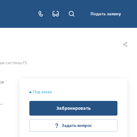
Подать заявку
ые системы FS
ся
Под заказ
о
Забронировать
ть
Задать вопрос