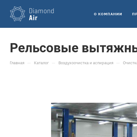
O КОМПАНИИ
П
Рельсовые вытяжны
—
—
—
Главная
Каталог
Воздухоочистка и аспирация
Очистк