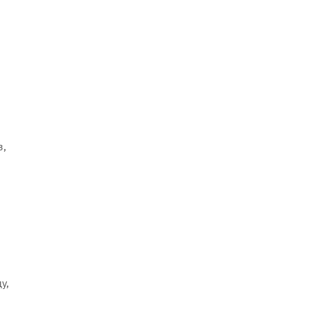
з,
у,