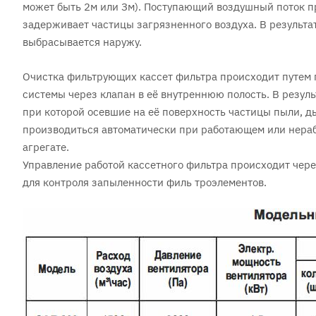
может быть 2м или Зм). Поступающий воздушный поток п
задерживает частицы загрязненного воздуха. В результат
выбрасывается наружу.
Очистка фильтрующих кассет фильтра происходит путем п
системы через клапан в её внутреннюю полость. В резул
при которой осевшие на её поверхность частицы пыли, д
производиться автоматически при работающем или нера
агрегате.
Управление работой кассетного фильтра происходит чер
для контроля запыленности филь троэлементов.