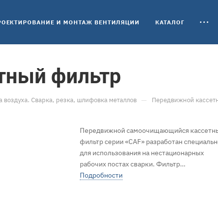
РОЕКТИРОВАНИЕ И МОНТАЖ ВЕНТИЛЯЦИИ
КАТАЛОГ
тный фильтр
—
а воздуха. Сварка, резка, шлифовка металлов
Передвижной кассет
Передвижной самоочищающийся кассетн
фильтр серии «CAF» разработан специальн
для использования на нестационарных
рабочих постах сварки. Фильтр
предназначен для удаления из воздуха
Подробности
загрязнений различного вида: сухой пыли,
дыма при работе лазерной резки,
полуавтоматов, дуговой сварки или сварки