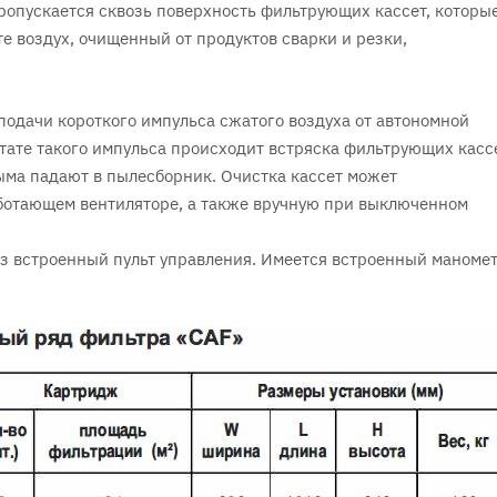
ропускается сквозь поверхность фильтрующих кассет, которы
е воздух, очищенный от продуктов сварки и резки,
одачи короткого импульса сжатого воздуха от автономной
ьтате такого импульса происходит встряска фильтрующих кассе
ыма падают в пылесборник. Очистка кассет может
ботающем вентиляторе, а также вручную при выключенном
ез встроенный пульт управления. Имеется встроенный маноме