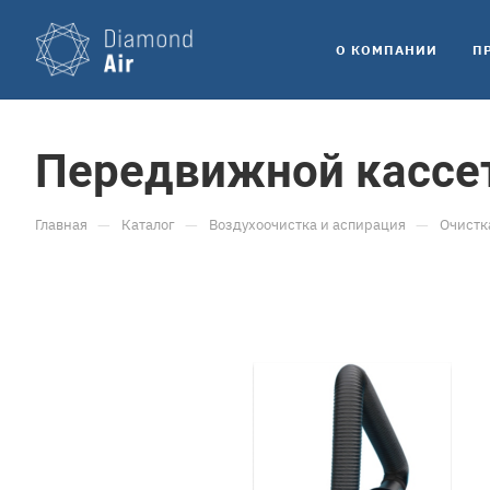
O КОМПАНИИ
П
Передвижной кассе
—
—
—
Главная
Каталог
Воздухоочистка и аспирация
Очистк