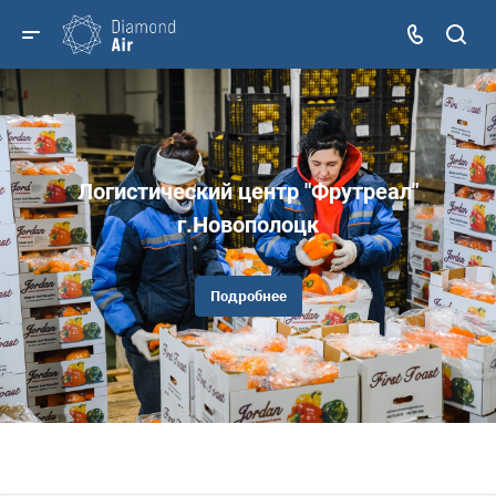
Логистический центр "Фрутреал"
г.Новополоцк
Подробнее