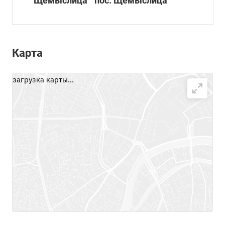
"Щемыслица " пос. Щемыслица
Карта
загрузка карты...