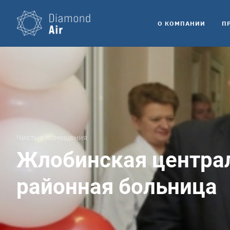
O КОМПАНИИ
П
Чистые помещения
Жлобинская центра
районная больница